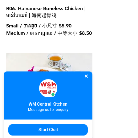
R06. Hainanese Boneless Chicken |
មាន់ហៃណាំ | 海南起骨鸡
Small / ចានតូច / 小尺寸
$5.90
Medium / ចានកណ្ដាល / 中等大小
$8.50
WM Central Kitchen
Message us for enquiry
R07. BBQ Cha Shao+Roasted Pork
Twin Plate | សាច់សាសុីវ និង សាច់ជ្រូកខ្វៃ
Start Chat
ស្រួយ | 蜜汁叉烧+烧肉双拼