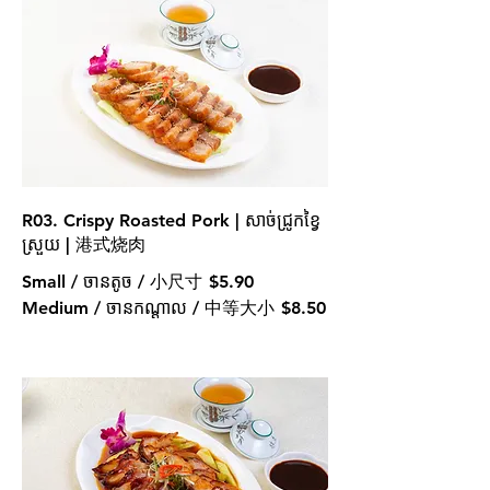
R03. Crispy Roasted Pork | សាច់ជ្រូកខ្វៃ
ស្រួយ | 港式烧肉
Small / ចានតូច / 小尺寸
$5.90
Medium / ចានកណ្ដាល / 中等大小
$8.50