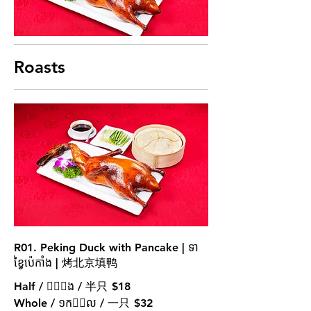
Roasts
R01. Peking Duck with Pancake | ទា
ខ្វៃប៉េកាំង | 烤北京填鸭
Half / 􀇬􀃣􀇓ង / 半只
$18
Whole / ១ក􀇓􀇺ល / 一只
$32