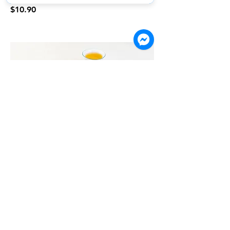
$10.90
R08. BBQ Cha Shao+Roasted Duck
Twin Plate | សាច់សាសុីវ និង សាច់ទាខ្វៃ | 蜜
汁叉烧+烧鸭双拼
$10.90