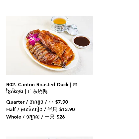
R02. Canton Roasted Duck | ទា
ខ្វៃក័ងទុង | 广东烧鸭
Quarter / ចានតូច / 小
$7.90
Half / មួយចំហៀង / 半只
$13.90
Whole / ១ក្បាល / 一只
$26