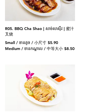
R05. BBQ Cha Shao | សាច់សាសុីវ | 蜜汁
叉烧
Small / ចានតូច / 小尺寸
$5.90
Medium / ចានកណ្ដាល / 中等大小
$8.50