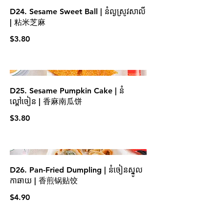
D24. Sesame Sweet Ball | នំល្ងស្រូវសាលី
| 粘米芝麻
$3.80
D25. Sesame Pumpkin Cake | នំ
ល្ពៅចៀន | 香麻南瓜饼
$3.80
D26. Pan-Fried Dumpling | នំចៀនស្នូល
កាឆាយ | 香煎锅贴饺
$4.90