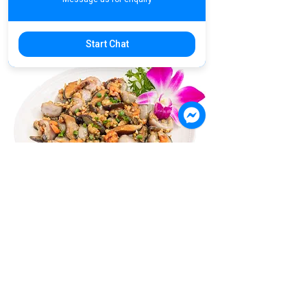
$4.90
Start Chat
D39. Hakka Abacus Seeds | ឆានំត្រាវ
សាច់ជ្រូកបង្គាក្រៀម | 算盘子
Taro Balls with Minced Pork,
Mushrooms & Dried Shrimps
$4.90