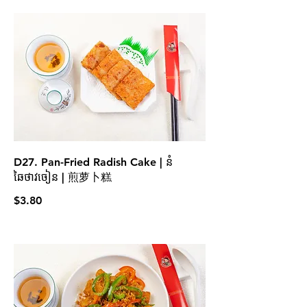
D27. Pan-Fried Radish Cake | នំ
ឆៃថាវចៀន | 煎萝卜糕
$3.80