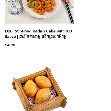
D28. Stir-Fried Radish Cake with XO
Sauce | ឆានំឆៃថាវជាមួយទឹកជ្រលក់អិចអូ
$4.90