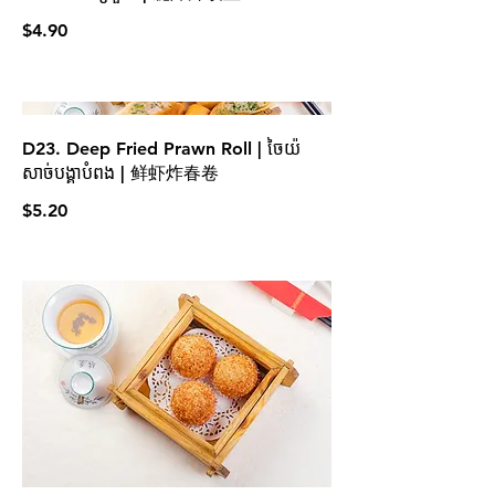
$4.90
D23. Deep Fried Prawn Roll | ចៃយ៉
សាច់បង្គាបំពង | 鲜虾炸春卷
$5.20