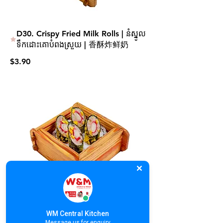
D30. Crispy Fried Milk Rolls | នំស្នូល
ទឹកដោះគោបំពងស្រួយ | 香酥炸鲜奶
$3.90
D31. Deep Fried Seaweed Rolls |
WM Central Kitchen
សាច់ជ្រូករុំជីឆាយបំពង | 脆炸紫菜卷
Message us for enquiry