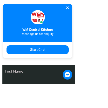
獲取獎勵
WM Central Kitchen
Message us for enquiry
Start Chat
Stay Connected With Us! Subscribe.
©COPYRIGHT 2024, Wong & Meas
Restaurant Co., Ltd
First Name
Last Name