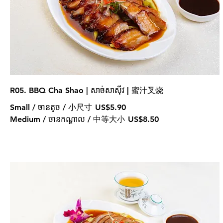
R05. BBQ Cha Shao | សាច់សាសុីវ | 蜜汁叉烧
Small / ចានតូច / 小尺寸
US$5.90
Medium / ចានកណ្ដាល / 中等大小
US$8.50