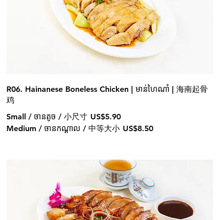
R06. Hainanese Boneless Chicken | មាន់ហៃណាំ | 海南起骨
鸡
Small / ចានតូច / 小尺寸
US$5.90
Medium / ចានកណ្ដាល / 中等大小
US$8.50