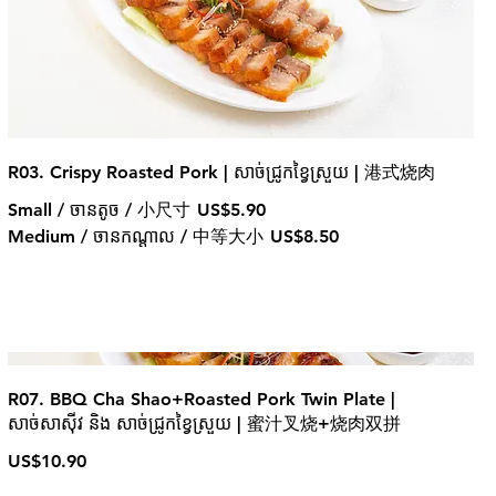
R03. Crispy Roasted Pork | សាច់ជ្រូកខ្វៃស្រួយ | 港式烧肉
Small / ចានតូច / 小尺寸
US$5.90
Medium / ចានកណ្ដាល / 中等大小
US$8.50
R07. BBQ Cha Shao+Roasted Pork Twin Plate |
សាច់សាសុីវ និង សាច់ជ្រូកខ្វៃស្រួយ | 蜜汁叉烧+烧肉双拼
US$10.90