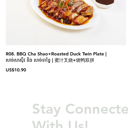
R08. BBQ Cha Shao+Roasted Duck Twin Plate |
សាច់សាសុីវ និង សាច់ទាខ្វៃ | 蜜汁叉烧+烧鸭双拼
US$10.90
Stay Connect
With Us!