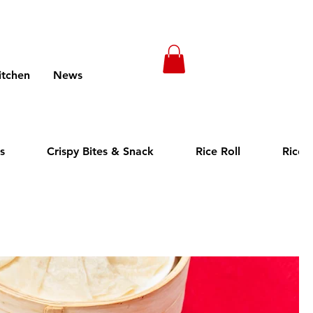
itchen
News
Menus (New)
s
Crispy Bites & Snack
Rice Roll
Rice