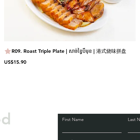
R09. Roast Triple Plate | សាច់ខ្វៃបីមុខ | 港式烧味拼盘
US$15.90
ed
First Name
Last 