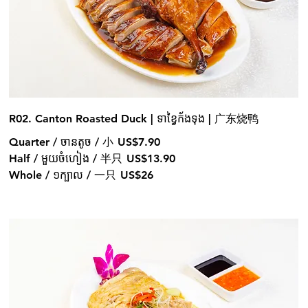
R02. Canton Roasted Duck | ទាខ្វៃក័ងទុង | 广东烧鸭
Quarter / ចានតូច / 小
US$7.90
Half / មួយចំហៀង / 半只
US$13.90
Whole / ១ក្បាល / 一只
US$26