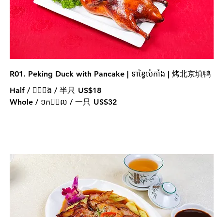
R01. Peking Duck with Pancake | ទាខ្វៃប៉េកាំង | 烤北京填鸭
Half / 􀇬􀃣􀇓ង / 半只
US$18
Whole / ១ក􀇓􀇺ល / 一只
US$32