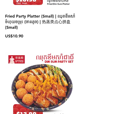
Fried Party Platter (Small) | ឈុតឌីមសាំ
ចំហុយចម្រុះ (ចានតូច) | 热蒸类点心拼盘
(Small)
US$10.90