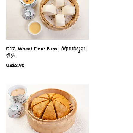
D17. Wheat Flour Buns | នំប៉ាវអត់ស្នូល |
馒头
US$2.90