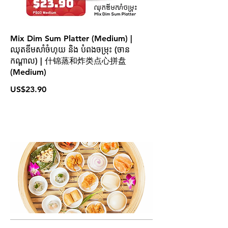
Mix Dim Sum Platter (Medium) |
ឈុតឌីមសាំចំហុយ និង បំពងចម្រុះ (ចាន
កណ្ដាល) | 什锦蒸和炸类点心拼盘
(Medium)
US$23.90