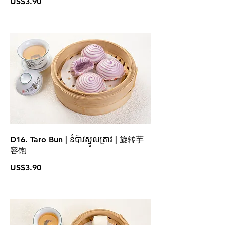
US$3.90
D16. Taro Bun | នំប៉ាវស្នូលត្រាវ | 旋转芋
容饱
US$3.90