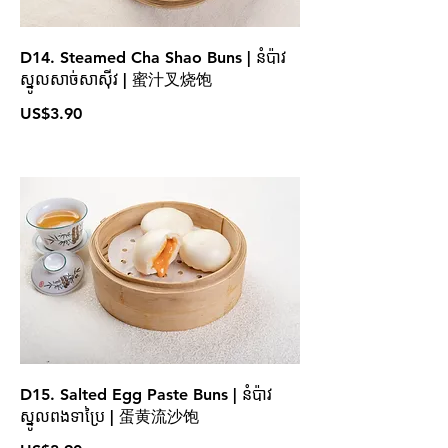
D14. Steamed Cha Shao Buns | នំប៉ាវ
ស្នូលសាច់សាស៊ីវ | 蜜汁叉烧饱
US$3.90
D15. Salted Egg Paste Buns | នំប៉ាវ
ស្នូលពងទាប្រៃ | 蛋黄流沙饱