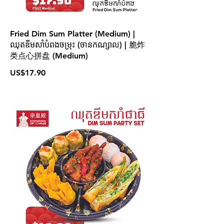
Fried Dim Sum Platter (Medium) |
ឈុតឌីមសាំបំពងចម្រុះ (ចា​នកណ្សាល) | 脆炸
类点心拼盘 (Medium)
US$17.90