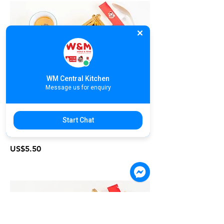
WM Central Kitchen
Message us for enquiry
D19. Deep-Fried Wonton with Sweet
& Sour Sauce | គាវបំពងជូរអែម | 五柳炸
Start Chat
云吞
US$5.50