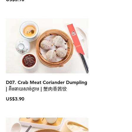
D07. Crab Meat Coriander Dumpling
| គីមឆាយសាច់ក្តាម | 蟹肉香茜饺
US$3.90