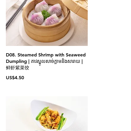
D08. Steamed Shrimp with Seaweed
Dumpling | គាវស្នូលសាច់ក្ដាមនិងសារាយ |
鲜虾紫菜饺
US$4.50