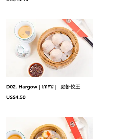
D02. Hargow | ហាកាវ | 庭虾饺王
US$4.50