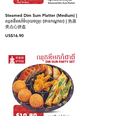
Steamed Dim Sum Platter (Medium) |
ឈុតឌីមសាំចំហុយចម្រុះ (ចានកណ្ដាល) | 热蒸
类点心拼盘
US$16.90