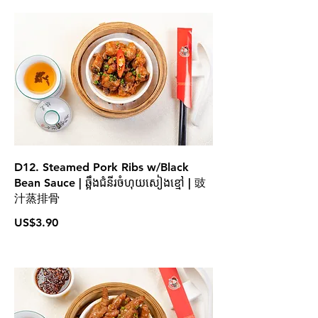
D12. Steamed Pork Ribs w/Black
Bean Sauce | ឆ្អឹងជំនីរចំហុយសៀងខ្មៅ | 豉
汁蒸排骨
US$3.90