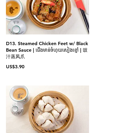
D13. Steamed Chicken Feet w/ Black
Bean Sauce | ជើងមាន់ចំហុយសៀងខ្មៅ | 豉
汁蒸凤爪
US$3.90