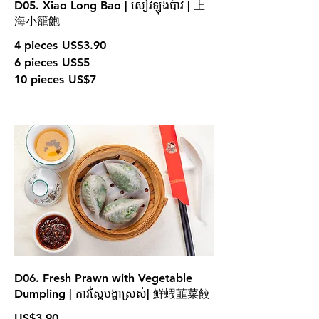
D05. Xiao Long Bao | សៀវឡុងប៉ាវ | 上
海小籠飽
4 pieces
US$3.90
6 pieces
US$5
10 pieces
US$7
D06. Fresh Prawn with Vegetable
Dumpling | គាវស្ពៃបង្គាស្រស់| 鮮蝦韮菜餃
US$3.90