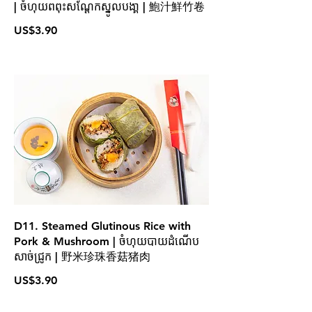
| ចំហុយពពុះសណែ្ដកស្នូលបងា្គ | 鮑汁鮮竹卷
US$3.90
D11. Steamed Glutinous Rice with
Pork & Mushroom | ចំហុយបាយដំណើប
សាច់ជ្រូក | 野米珍珠香菇猪肉
US$3.90