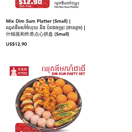
Mix Dim Sum Platter (Small) |
ឈុតឌីមសាំចំហុយ និង បំពងចម្រុះ (ចានតូច) |
什锦蒸和炸类点心拼盘 (Small)
US$12.90