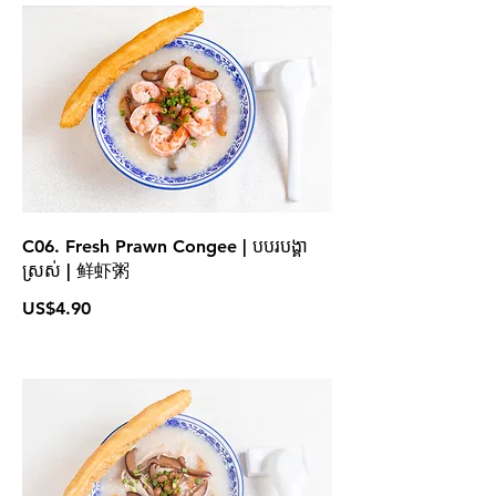
C06. Fresh Prawn Congee | បបរបង្គា
ស្រស់ | 鲜虾粥
US$4.90