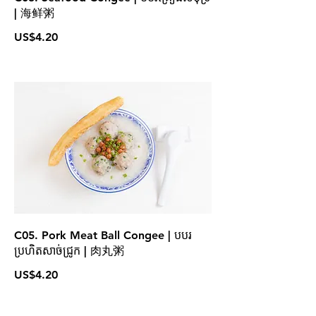
| 海鲜粥
US$4.20
C05. Pork Meat Ball Congee | បបរ
ប្រហិតសាច់ជ្រូក | 肉丸粥
US$4.20