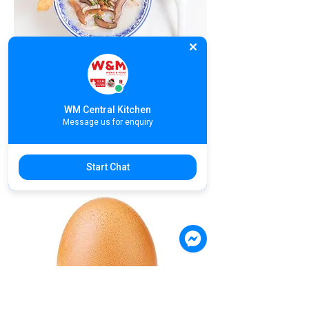
C07. Chicken Mushroom Congee |
បបរសាច់មាន់ផ្សិតខ្មៅ | 鸡丝冬菇粥
WM Central Kitchen
US$4.20
Message us for enquiry
Start Chat