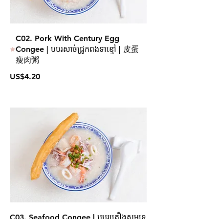
C02. Pork With Century Egg
Congee | បបរសាច់ជ្រូកពងទាខ្មៅ | 皮蛋
瘦肉粥
US$4.20
C03. Seafood Congee | បបរគ្រឿងសមុទ្រ