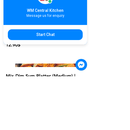
WM Central Kitchen
Message us for enquiry
Mix Dim Sum Platter (Small) |
ឈុតឌីមសាំចំហុយ និង បំពងចម្រុះ (ចានតូច) |
Start Chat
什锦蒸和炸类点心拼盘 (Small)
12.90$
Mix Dim Sum Platter (Medium) |
ឈុតឌីមសាំចំហុយ និង បំពងចម្រុះ (ចាន
កណ្ដាល) | 什锦蒸和炸类点心拼盘
(Medium)
23.90$
រក្សាទំនាក់ទំនងជាមួយយើង! ជាវ។