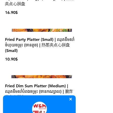
类点心拼盘
16.90$
Fried Party Platter (Small) | ឈុតឌីមសាំ
ចំហុយចម្រុះ (ចានតូច) | 热蒸类点心拼盘
(Small)
10.90$
Fried Dim Sum Platter (Medium) |
ឈុតឌីមសាំបំពងចម្រុះ (ចា​នកណ្សាល) | 脆炸
类点心拼盘 (Medium)
17.90$